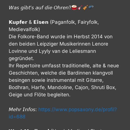
𝘞𝘢𝘴 𝘨𝘪𝘣𝘵’𝘴 𝘢𝘶𝘧 𝘥𝘪𝘦 𝘖𝘩𝘳𝘦𝘯?
𝗞𝘂𝗽𝗳𝗲𝗿 & 𝗘𝗶𝘀𝗲𝗻 (Paganfolk, Fairyfolk,
Medievalfolk)
Die Folkore-Band wurde im Herbst 2014 von
den beiden Leipziger Musikerinnen Lenore
Lovinne und Lyyly van de Leliesmann
gegründet.
Ihr Repertoire umfasst traditionelle, alte & neue
Geschichten, welche die Bardinnen klangvoll
besingen sowie instrumental mit Gitarre,
Bodhran, Harfe, Mandoline, Cajon, Shruti Box,
Geige und Flöte begleiten.
𝘔𝘦𝘩𝘳 𝘐𝘯𝘧𝘰𝘴:
https://www.popsaxony.de/profil?
id=688