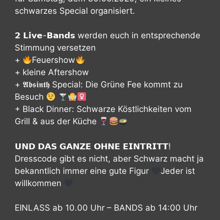
schwarzes Special organisiert.
𝟮 𝗟𝗶𝘃𝗲-𝗕𝗮𝗻𝗱𝘀 werden euch in entsprechende
Stimmung versetzen
+
Feuershow
+ kleine Aftershow
+ 𝕬𝖇𝖘𝖎𝖓𝖙𝖍 Special: Die Grüne Fee kommt zu
Besuch
+ Black Dinner: Schwarze Köstlichkeiten vom
Grill & aus der Küche
𝗨𝗡𝗗 𝗗𝗔𝗦 𝗚𝗔𝗡𝗭𝗘 𝗢𝗛𝗡𝗘 𝗘𝗜𝗡𝗧𝗥𝗜𝗧𝗧!
Dresscode gibt es nicht, aber Schwarz macht ja
bekanntlich immer eine gute Figur
Jeder ist
willkommen
EINLASS ab 10.00 Uhr – BANDS ab 14:00 Uhr