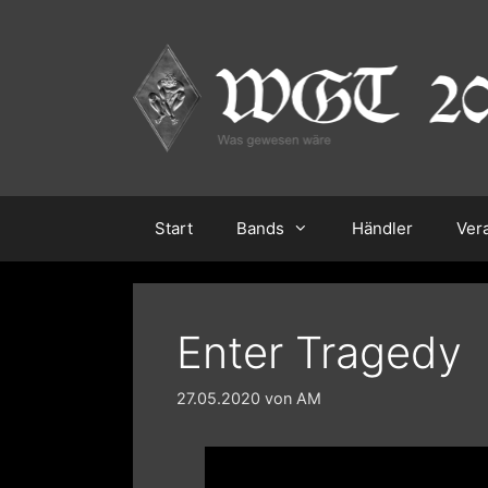
Zum
Inhalt
springen
Start
Bands
Händler
Ver
Enter Tragedy
27.05.2020
von
AM