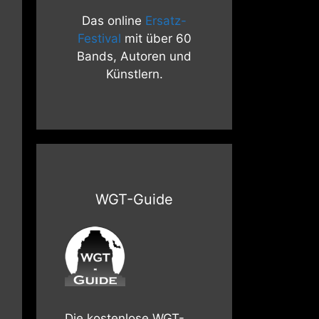
Das online
Ersatz-
Festival
mit über 60
Bands, Autoren und
Künstlern.
WGT-Guide
Die kostenlose WGT-