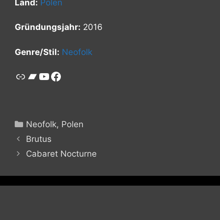
Land:
Polen
Gründungsjahr:
2016
Genre/Stil:
Neofolk
Link
Bandcamp
YouTube
Facebook
Kategorien
Neofolk
,
Polen
Brutus
Cabaret Nocturne