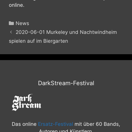
online.
Kategorien
News
2020-06-01 Murkeley und Nachtwindheim
spielen auf im Biergarten
DarkStream-Festival
Das online
Ersatz-Festival
mit über 60 Bands,
Autoren und Künstlern.